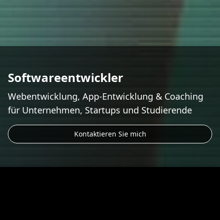
Softwareentwickler
Webentwicklung, App-Entwicklung & Coaching
für Unternehmen, Startups und Studierende
Kontaktieren Sie mich
Torben Toepper
Entwickler aus Leidenschaft